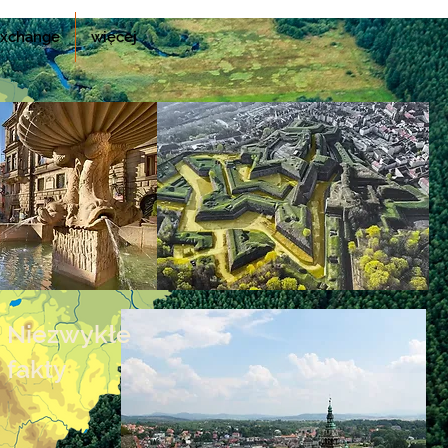
xchange
więcej
Niezwykłe
fakty