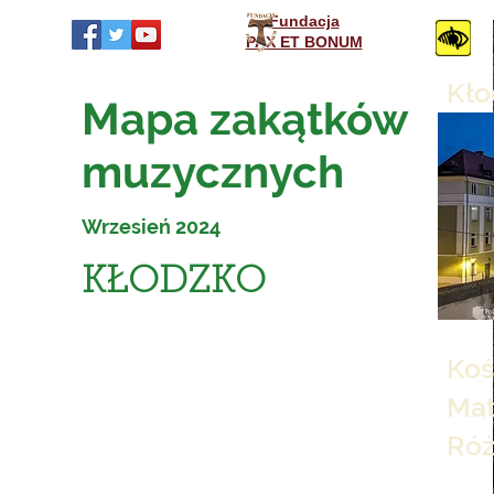
Fundacja
PAX ET BONUM
Kło
Mapa zakątków
muzycznych
Wrzesień 2024
KŁODZKO
Koś
Mat
Ró