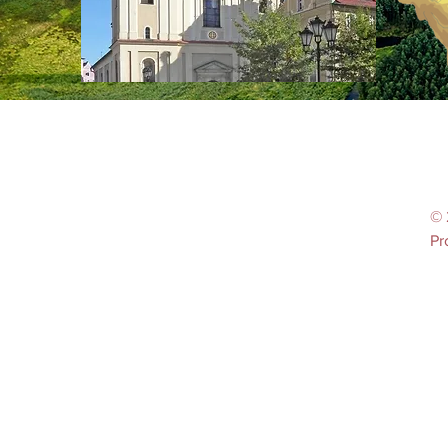
© 
Pr