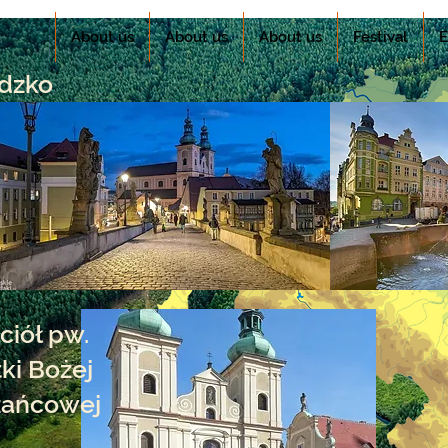
About us
About us
About us
Festival
E
dzko
ciół pw.
ki Bożej
żańcowej