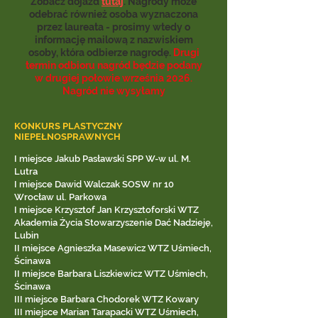
Zobacz dojazd
tutaj
. Nagrody może
odebrać również osoba wyznaczona
przez laureata - prosimy wtedy o
informację mailową z nazwiskiem
osoby, która odbierze nagrodę.
Drugi
termin odbioru nagród będzie podany
w drugiej połowie września 2026.
Nagród nie wysyłamy
KONKURS PLASTYCZNY
NIEPEŁNOSPRAWNYCH
I miejsce Jakub Pasławski SPP W-w ul. M.
Lutra
I miejsce Dawid Walczak SOSW nr 10
Wrocław ul. Parkowa
I miejsce Krzysztof Jan Krzysztoforski WTZ
Akademia Życia Stowarzyszenie Dać Nadzieję,
Lubin
II miejsce Agnieszka Masewicz WTZ Uśmiech,
Ścinawa
II miejsce Barbara Liszkiewicz WTZ Uśmiech,
Ścinawa
III miejsce Barbara Chodorek WTZ Kowary
III miejsce Marian Tarapacki WTZ Uśmiech,