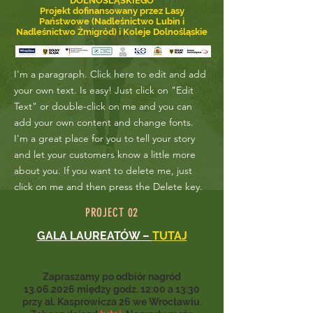
DOLNOŚLĄSKIEGO
Projekt dofinansowany przez Lasy
Państwowe (Nadleśnictwo Lubin i
Nadleśnictwo Żmigród) i Koleje Dolnośląskie
I'm a paragraph. Click here to edit and add
your own text. Is easy! Just click on "Edit
Text" or double-click on me and you can
add your own content and change fonts.
I'm a great place for you to tell your story
and let your customers know a little more
about you. If you want to delete me, just
click on me and then press the Delete key.
PROJECT 02
GALA LAUREATÓW –
TUTAJ
Zapraszamy po odbiór nagród
13.06.2026
między godz. 12:00 a 13:30
przy al. Kasprowicza 26 we Wrocławiu.