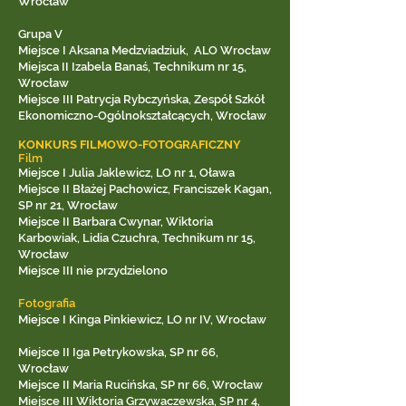
Wrocław
Grupa V
Miejsce I Aksana Medzviadziuk, ALO Wrocław
Miejsca II Izabela Banaś, Technikum nr 15,
Wrocław
Miejsce III Patrycja Rybczyńska, Zespół Szkół
Ekonomiczno-Ogólnokształcących, Wrocław
KONKURS FILMOWO-FOTOGRAFICZNY
Film
Miejsce I Julia Jaklewicz, LO nr 1, Oława
Miejsce II Błażej Pachowicz, Franciszek Kagan,
SP nr 21, Wrocław
Miejsce II Barbara Cwynar, Wiktoria
Karbowiak, Lidia Czuchra, Technikum nr 15,
Wrocław
Miejsce III nie przydzielono
Fotografia
Miejsce I Kinga Pinkiewicz, LO nr IV, Wrocław
Miejsce II Iga Petrykowska, SP nr 66,
Wrocław
Miejsce II Maria Rucińska, SP nr 66, Wrocław
Miejsce III Wiktoria Grzywaczewska, SP nr 4,