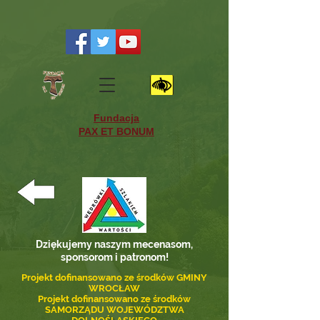
Fundacja
PAX ET BONUM
Dziękujemy naszym mecenasom,
sponsorom i patronom!
Projekt dofinansowano ze środków GMINY
WROCŁAW
Projekt dofinansowano ze środków
SAMORZĄDU WOJEWÓDZTWA