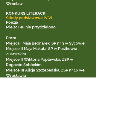
Wrocław
KONKURS LITERACKI
Szkoły podstawowe IV-VI
Poezja
Miejsc I-III nie przydzielono
Proza
Miejsca I Maja Bednarek, SP nr 3 w Sycowie
Miejsce II Maja Makuła, SP w Pustkowie
Żurawskim
Miejsce II Wiktoria Popławska, ZSP w
Rogowie Sobóckim
Miejsce III Alicja Szczepańska, ZSP nr 16 we
Wrocławiu
Miejsce III Oliwia Andrzejewska, ZSP w
Rogowie Sobóckim
Szkoły podstawowe VII-VIII
Poezja
Miejsce I Wiktoria Preiss, SP nr 20 we
Wrocławiu
Miejsce II Aurelia Grzybek, SP w Wilczycach
Miejsce III Jagoda Grychowicz, SP w
Długołęce