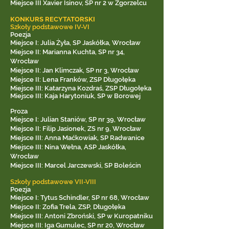
Miejsce III Xavier Isinov, SP nr 2 w Zgorzelcu
KONKURS RECYTATORSKI
Szkoły podstawowe IV-VI
Poezja
Miejsce I: Julia Żyła, SP Jaskółka, Wrocław
Miejsce II: Marianna Kuchta, SP nr 34,
Wrocław
Miejsce II: Jan Klimczak, SP nr 3, Wrocław
Miejsce II: Lena Franków, ZSP Długołęka
Miejsce III: Katarzyna Kozdraś, ZSP Długołęka
Miejsce III: Kaja Harytoniuk, SP w Borowej
Proza
Miejsce I: Julian Staniów, SP nr 39, Wrocław
Miejsce II: Filip Jasionek, ZS nr 9, Wrocław
Miejsce III: Anna Maćkowiak, SP Radwanice
Miejsce III: Nina Wełna, ASP Jaskółka,
Wrocław
Miejsce III: Marcel Jarczewski, SP Boleścin
Szkoły podstawowe VII-VIII
Poezja
Miejsce I: Tytus Schindler, SP nr 68, Wrocław
Miejsce II: Zofia Trela, ZSP, Długołęka
Miejsce III: Antoni Zbroński, SP w Kuropatniku
Miejsce III: Iga Gumulec, SP nr 20, Wrocław