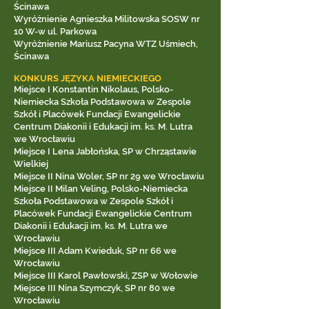
Ścinawa
Wyróżnienie Agnieszka Militowska SOSW nr
10 W-w ul. Parkowa
Wyróżnienie Mariusz Pacyna WTZ Uśmiech,
Ścinawa
KONKURS JĘZYKA NIEMIECKIEGO
Miejsce I Konstantin Nikolaus, Polsko-
Niemiecka Szkoła Podstawowa w Zespole
Szkół i Placówek Fundacji Ewangelickie
Centrum Diakonii i Edukacji im. ks. M. Lutra
we Wrocławiu
Miejsce I Lena Jabłońska, SP w Chrząstawie
Wielkiej
Miejsce II Nina Woler, SP nr 29 we Wrocławiu
Miejsce II Milan Veling, Polsko-Niemiecka
Szkoła Podstawowa w Zespole Szkół i
Placówek Fundacji Ewangelickie Centrum
Diakonii i Edukacji im. ks. M. Lutra we
Wrocławiu
Miejsce III Adam Kwieduk, SP nr 66 we
Wrocławiu
Miejsce III Karol Pawłowski, ZSP w Wołowie
Miejsce III Nina Szymczyk, SP nr 80 we
Wrocławiu