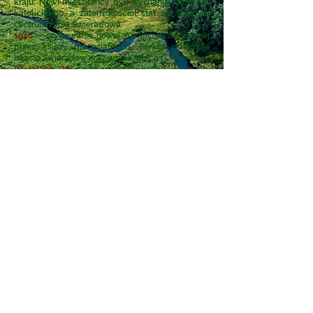
kraju. Nowi mieszkańcy byli wyznania rzymsko-
katolickiego, a zatem kościół stał się ważnym
centrum życia Świeradowa.
1946
– erygowanie nowej parafii, obsługiwanej
przez księży diecezjalnych. Parafia obejmuje
miasto Świeradów oraz wsie Krobica i Orłowice.
W latach 70
coraz większa liczba wiernych,
zmotywowała ówczesnego proboszcza –
Władysława Dzięgiela do podjęcia starań o
powiększenie kościoła.
W latach
1974–1978
powstała nowa część
kościoła, według projektu inżynierów: Tadeusza
Zipsera i Waldemara Wawrzyniaka. Jest to
niepowtarzalny projekt, w którym zachowana
została nawa główna, w stylu neogotyckim, a
prezbiterium zostało przebudowane tak, by
łączyło ją z nowoczesną częścią kościoła.
Wierni, uczestniczący w nabożeństwach widzą
ołtarz z różnych stron, nie widząc siebie
nawzajem.
1979
– poświęcenie rozbudowanej świątyni
GALERIA FOTOGRAFII: