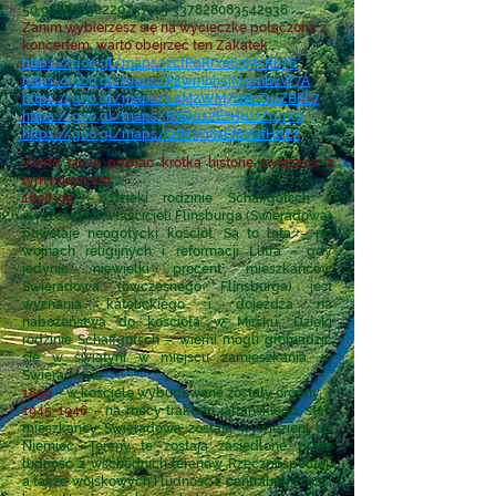
50.96366150220737
,
15.337828083542936
Zanim wybierzesz się na wycieczkę połączoną z
koncertem, warto obejrzeć ten Zakątek:
https://goo.gl/maps/zcfPqRrYe69M5Rh76
https://goo.gl/maps/P2wmhh5jf4gmhvW7A
https://goo.gl/maps/L4M2WM7QBcDqZBFL7
https://goo.gl/maps/RSDq12EzHi1UZpgX9
https://goo.gl/maps/QfM3D81Ef6YQfHdE7
Warto także poznać krótką historię związaną z
tym miejscem:
1898-99
– dzięki rodzinie Schaffgotsch –
ówczesnych właścicieli Flinsburga (Świeradowa)
powstaje neogotycki kościół. Są to lata – po
wojnach religijnych i reformacji Lutra - gdy
jedynie niewielki procent mieszkańców
Świeradowa (ówczesnego Flinsburga) jest
wyznania katolickiego i dojeżdża na
nabożeństwa do kościoła w Mirsku. Dzięki
rodzinie Schaffgotsch – wierni mogli gromadzić
się w świątyni w miejscu zamieszkania, w
Świeradowie.
1899
– w kościele wybudowane zostały organy.
1945-1946
– na mocy traktatu jałtańskiego, stali
mieszkańcy Świeradowa zostają wywiezieni do
Niemiec. Tereny te zostają zasiedlone przez
ludność z wschodnich terenów Rzeczpospolitej,
a także wojskowych i ludność z centralnej części