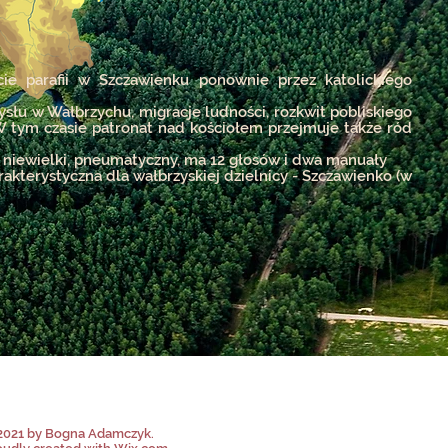
ie parafii w Szczawienku ponownie przez katolickiego
mysłu w Wałbrzychu, migracje ludności, rozkwit pobliskiego
W tym czasie patronat nad kościołem przejmuje także ród
 niewielki, pneumatyczny, ma 12 głosów i dwa manuały
akterystyczna dla wałbrzyskiej dzielnicy - Szczawienko (w
2021 by Bogna Adamczyk.