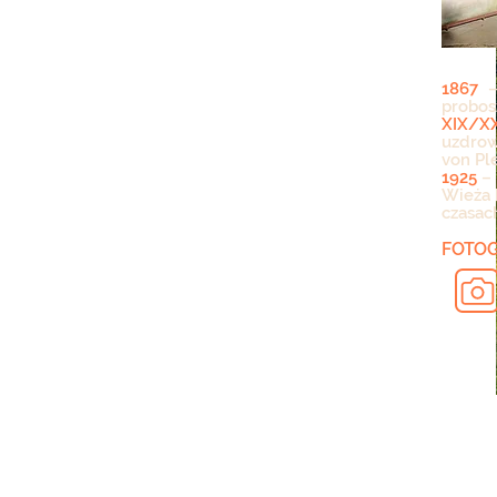
1867
– 
probos
XIX/X
uzdrow
von Pl
1925
– 
Wieża 
czasac
FOTOG