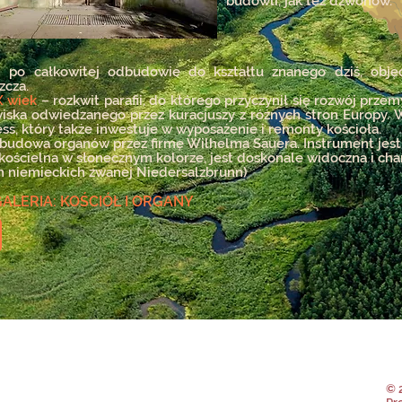
budowli, jak też dzwonów.
po całkowitej odbudowie do kształtu znanego dziś, objęc
zcza.
X wiek
– r
ozkwit parafii, do którego przyczynił się rozwój prze
iska odwiedzanego przez kuracjuszy z różnych stron Europy. 
ess, który także inwestuje w wyposażenie i remonty kościoła.
budowa organów przez firmę Wilhelma Sauera. Instrument jest
kościelna w słonecznym kolorze, jest doskonale widoczna i char
h niemieckich zwanej Niedersalzbrunn)
ALERIA: KOŚCIÓŁ I ORGANY
© 