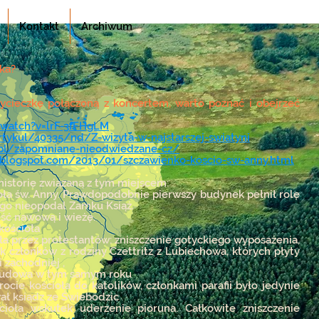
Kontakt
Archiwum
ka?
ycieczkę połączoną z koncertem, warto poznać i obejrzeć
watch?v=lrF-3fFHgLM
rtykul/40335/nd/Z-wizyta-w-najstarszej-swiatyni
h.pl/zapomniane-nieodwiedzane-cz/
a.blogspot.com/2013/01/szczawienko-koscio-sw-anny.html
historię związaną z tym miejscem:
ła św. Anny. Prawdopodobnie pierwszy budynek pełnił rolę
go nieopodal Zamku Książ.
ść nawową i wieżę.
kościoła
ła przez protestantów: zniszczenie gotyckiego wyposażenia,
członków z rodziny Czettritz z Lubiechowa, których płyty
 zachodniej ,
dbudowa w tym samym roku
cie kościoła do katolików, członkami parafii było jedynie
ał ksiądz ze Świebodzic
ioła wskutek uderzenie pioruna. Całkowite zniszczenie